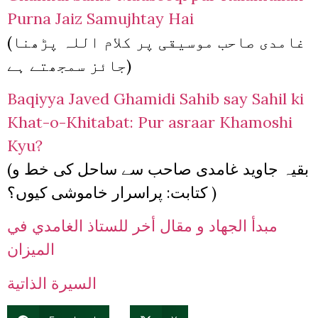
Purna Jaiz Samujhtay Hai
(غامدی صاحب موسیقی پر کلام اللہ پڑھنا
جائز سمجھتے ہے)
Baqiyya Javed Ghamidi Sahib say Sahil ki
Khat-o-Khitabat: Pur asraar Khamoshi
Kyu?
(بقیہ جاوید غامدی صاحب سے ساحل کی خط و
کتابت: پراسرار خاموشی کیوں؟ )
مبدأ الجهاد و مقال أخر للستاذ الغامدي في
الميزان
السيرة الذاتية